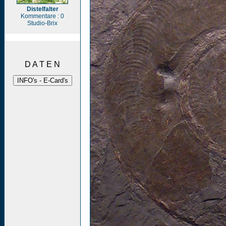
Distelfalter
Kommentare : 0
Studio-Brix
D A T E N