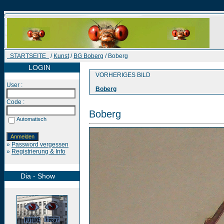
STARTSEITE
/
Kunst
/
BG Boberg
/ Boberg
LOGIN
VORHERIGES BILD
User :
Boberg
Code :
Boberg
Automatisch
»
Password vergessen
»
Registrierung & Info
Dia - Show