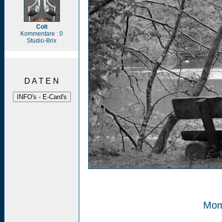
Colt
Kommentare : 0
Studio-Brix
D A T E N
Mom