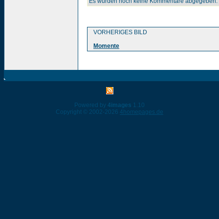
Es wurden noch keine Kommentare abgegeben.
VORHERIGES BILD
Momente
Powered by
4images
1.10
Copyright © 2002-2026
4homepages.de