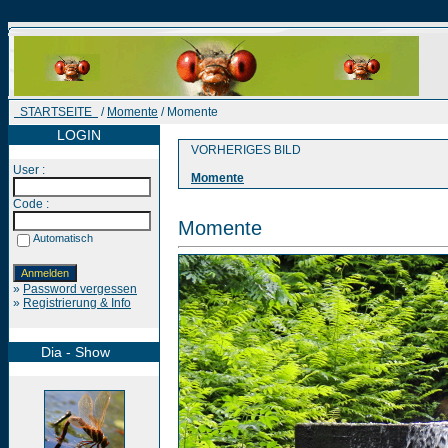
STARTSEITE
/
Momente
/ Momente
LOGIN
VORHERIGES BILD
User :
Momente
Code :
Momente
Automatisch
»
Password vergessen
»
Registrierung & Info
Dia - Show