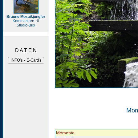
Braune Mosaikjungfer
Kommentare : 0
Studio-Brix
D A T E N
Mom
Momente