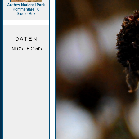
Arches National Park
Kommentare : 0
Studio-Brix
D A T E N