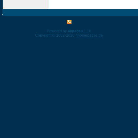
Powered by
4images
1.10
Copyright © 2002-2026
4homepages.de