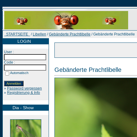
STARTSEITE
/
Libellen
/
Gebänderte Prachtlibelle
/ Gebänderte Prachtlibelle
LOGIN
User :
Code :
Gebänderte Prachtlibelle
Automatisch
»
Password vergessen
»
Registrierung & Info
Dia - Show