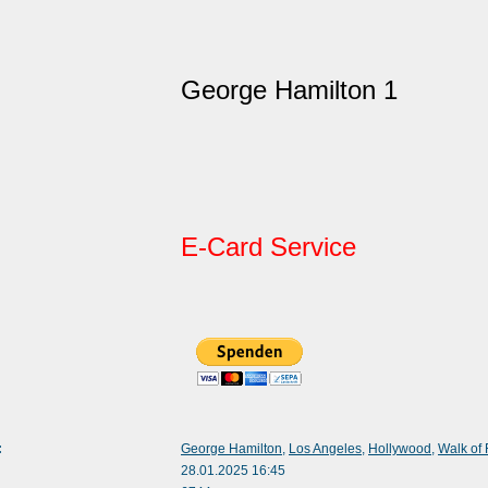
George Hamilton 1
E-Card Service
:
George Hamilton
,
Los Angeles
,
Hollywood
,
Walk of
28.01.2025 16:45