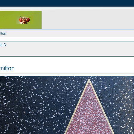
lton
ILD
ilton