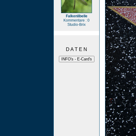
Falkenlibelle
Kommentare : 0
Studio-Brix
D A T E N