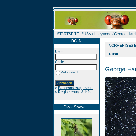
STARTSEITE
/
USA
/
Hollywood
/ George Hami
LOGIN
VORHERIGES B
User :
Rush
Code :
George Ham
Automatisch
»
Password vergessen
»
Registrierung & Info
Dia - Show