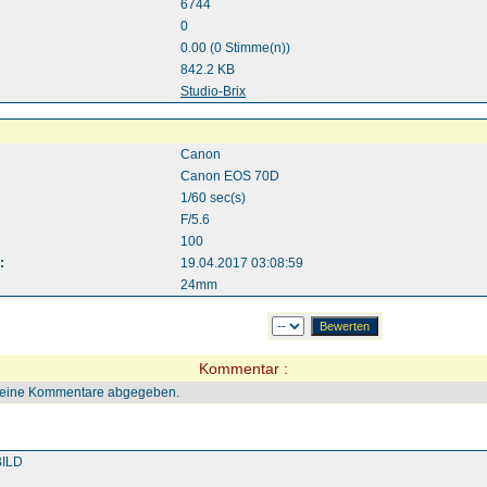
6744
0
0.00 (0 Stimme(n))
842.2 KB
:
Studio-Brix
Canon
Canon EOS 70D
1/60 sec(s)
F/5.6
100
:
19.04.2017 03:08:59
24mm
Kommentar :
keine Kommentare abgegeben.
ILD