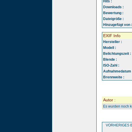
Hits :
Downloads :
Bewertung :
Dateigröße :
Hinzugefügt von 
EXIF Info
Hersteller :
Modell :
Belichtungszeit :
Blende :
ISO-Zahl :
Aufnahmedatum 
Brennweite :
Autor :
Es wurden noch 
VORHERIGES B