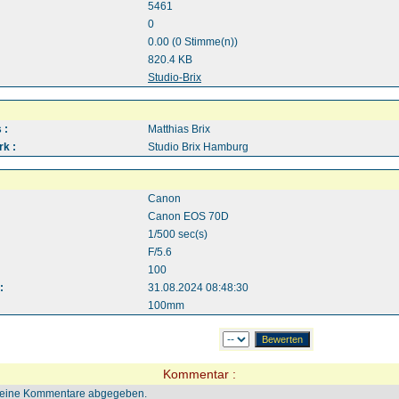
5461
0
0.00 (0 Stimme(n))
820.4 KB
:
Studio-Brix
 :
Matthias Brix
k :
Studio Brix Hamburg
Canon
Canon EOS 70D
1/500 sec(s)
F/5.6
100
:
31.08.2024 08:48:30
100mm
Kommentar :
keine Kommentare abgegeben.