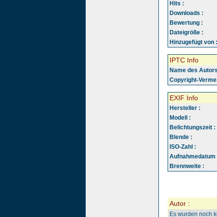
Hits :
Downloads :
Bewertung :
Dateigröße :
Hinzugefügt von 
IPTC Info
Name des Autors
Copyright-Vermer
EXIF Info
Hersteller :
Modell :
Belichtungszeit :
Blende :
ISO-Zahl :
Aufnahmedatum 
Brennweite :
Autor :
Es wurden noch 