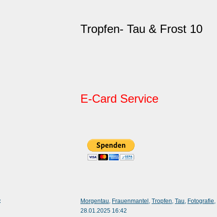
Tropfen- Tau & Frost 10
E-Card Service
:
Morgentau
,
Frauenmantel
,
Tropfen
,
Tau
,
Fotografie
,
28.01.2025 16:42