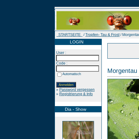
STARTSEITE
/
Tropfen- Tau & Frost
/ Morgenta
LOGIN
User :
Code :
Morgentau
Automatisch
»
Password vergessen
»
Registrierung & Info
Dia - Show