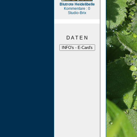
Blutrote Heidelibelle
Kommentare : 0
Studio-Brix
D A T E N