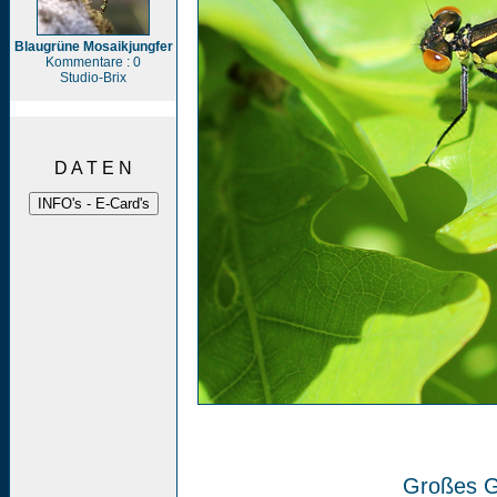
Blaugrüne Mosaikjungfer
Kommentare : 0
Studio-Brix
D A T E N
Großes G