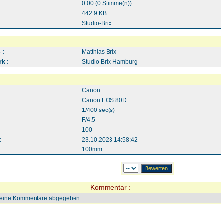
0.00 (0 Stimme(n))
442.9 KB
:
Studio-Brix
 :
Matthias Brix
k :
Studio Brix Hamburg
Canon
Canon EOS 80D
1/400 sec(s)
F/4.5
100
:
23.10.2023 14:58:42
100mm
Kommentar :
keine Kommentare abgegeben.