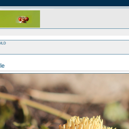
ILD
le