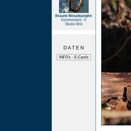
Braune Mosaikjungfer
Kommentare : 0
Studio-Brix
D A T E N