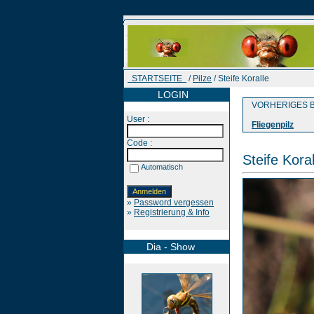
STARTSEITE
/
Pilze
/ Steife Koralle
LOGIN
VORHERIGES B
User :
Fliegenpilz
Code :
Steife Koral
Automatisch
»
Password vergessen
»
Registrierung & Info
Dia - Show