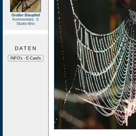
Großer Blaupfeil
Kommentare : 0
Studio-Brix
D A T E N