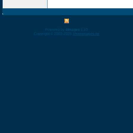
Powered by
4images
1.10
Copyright © 2002-2026
4homepages.de