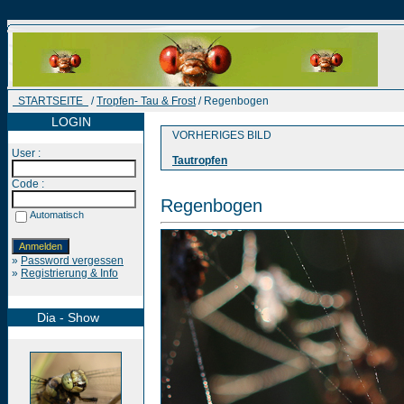
STARTSEITE
/
Tropfen- Tau & Frost
/ Regenbogen
LOGIN
VORHERIGES BILD
User :
Tautropfen
Code :
Regenbogen
Automatisch
»
Password vergessen
»
Registrierung & Info
Dia - Show