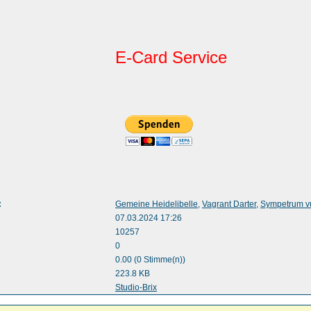
E-Card Service
:
Gemeine Heidelibelle
,
Vagrant Darter
,
Sympetrum v
07.03.2024 17:26
10257
0
0.00 (0 Stimme(n))
223.8 KB
:
Studio-Brix