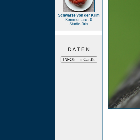
Schwarze von der Krim
Kommentare : 0
Studio-Brix
D A T E N