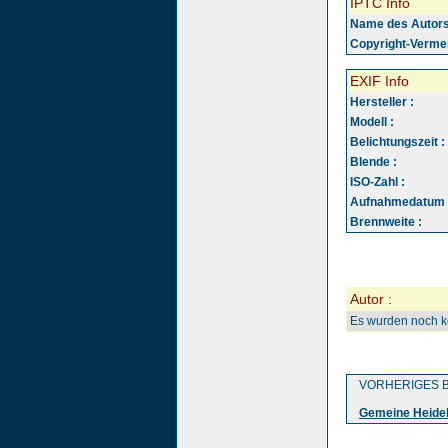
IPTC Info
Name des Autors
Copyright-Vermer
EXIF Info
Hersteller :
Modell :
Belichtungszeit :
Blende :
ISO-Zahl :
Aufnahmedatum 
Brennweite :
Autor :
Es wurden noch 
VORHERIGES B
Gemeine Heidel