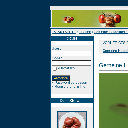
STARTSEITE
/
Libellen
/
Gemeine Heidelibelle
LOGIN
VORHERIGES B
User :
Gemeine Heidel
Code :
Gemeine He
Automatisch
»
Password vergessen
»
Registrierung & Info
Dia - Show