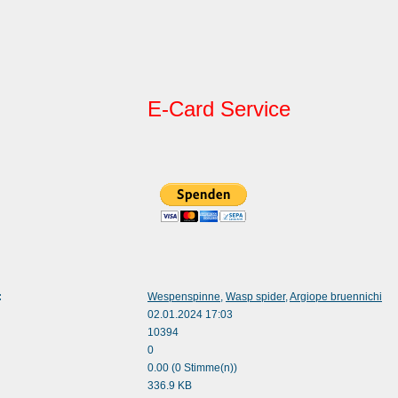
E-Card Service
:
Wespenspinne
,
Wasp spider
,
Argiope bruennichi
02.01.2024 17:03
10394
0
0.00 (0 Stimme(n))
336.9 KB