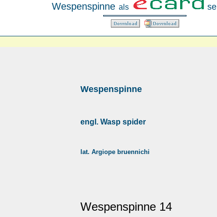
Wespenspinne
se
als
Wespenspinne
engl. Wasp spider
lat. Argiope bruennichi
Wespenspinne 14