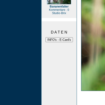
Bananenfalter
Kommentare : 0
Studio-Brix
D A T E N