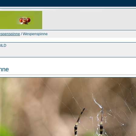
spenspinne
/ Wespenspinne
ILD
nne