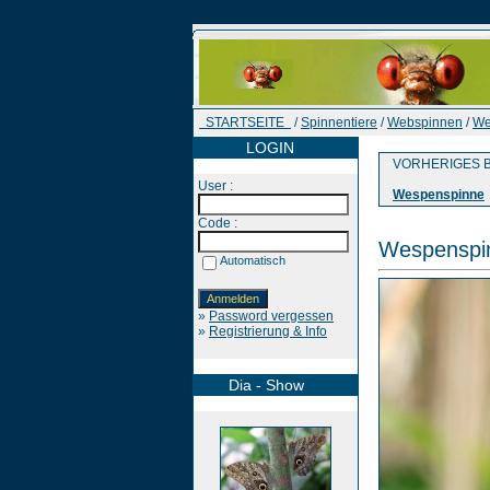
STARTSEITE
/
Spinnentiere
/
Webspinnen
/
We
LOGIN
VORHERIGES B
User :
Wespenspinne
Code :
Wespenspi
Automatisch
»
Password vergessen
»
Registrierung & Info
Dia - Show