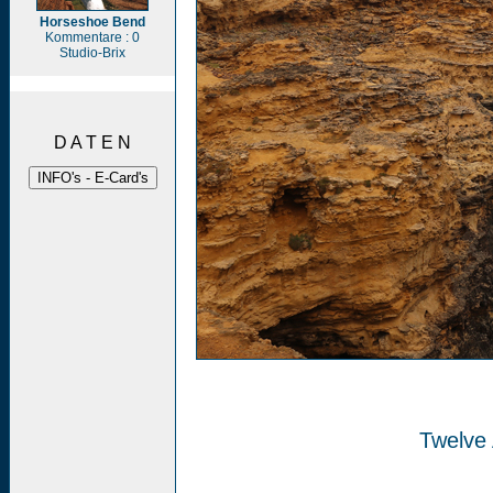
Horseshoe Bend
Kommentare : 0
Studio-Brix
D A T E N
Twelve 