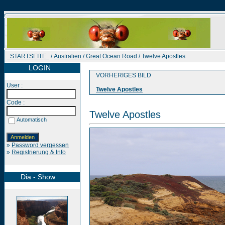
STARTSEITE
/
Australien
/
Great Ocean Road
/ Twelve Apostles
LOGIN
VORHERIGES BILD
User :
Twelve Apostles
Code :
Twelve Apostles
Automatisch
»
Password vergessen
»
Registrierung & Info
Dia - Show