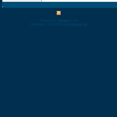
Powered by
4images
1.10
Copyright © 2002-2026
4homepages.de