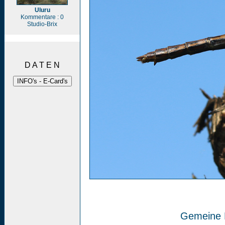
Uluru
Kommentare : 0
Studio-Brix
D A T E N
Gemeine H