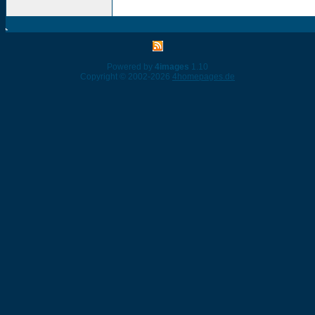
Powered by
4images
1.10
Copyright © 2002-2026
4homepages.de