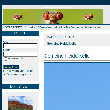
STARTSEITE
/
Libellen
/
Gemeine Heidelibelle
/ Gemeine Heidelibelle
LOGIN
VORHERIGES BILD
User :
Gemeine Heidelibelle
Code :
Gemeine Heidelibelle
Automatisch
»
Password vergessen
»
Registrierung & Info
Dia - Show