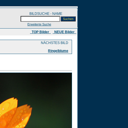
BILDSUCHE - NAME
Erweiterte Suche
​ TOP Bilder
NEUE Bilder
NÄCHSTES BILD
Ringelblume