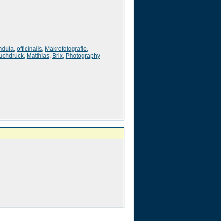
ndula
,
officinalis
,
Makrofotografie
,
uchdruck
,
Matthias
,
Brix
,
Photography