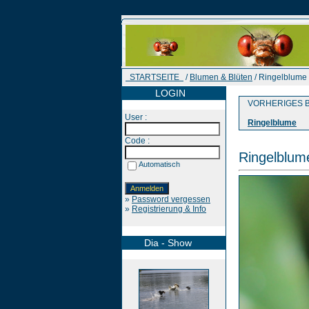
STARTSEITE
/
Blumen & Blüten
/ Ringelblume
LOGIN
VORHERIGES B
User :
Ringelblume
Code :
Ringelblum
Automatisch
»
Password vergessen
»
Registrierung & Info
Dia - Show