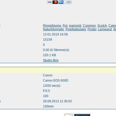
:
Ringelblume
,
Pot
,
marigold
,
Common
,
Scotch
,
Cale
Naturfotografie
,
Pixelkalkulator
,
Poster
,
Leinwand
,
B
13.01.2019 16:58
15159
0
0.00 (0 Stimme(n))
220.1 KB
:
Studio-Brix
Canon
Canon EOS 600D
1/200 sec(s)
F/3.5
100
:
28.09.2013 11:36:02
100mm