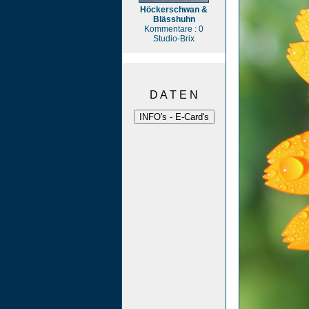
Höckerschwan &
Blässhuhn
Kommentare : 0
Studio-Brix
D A T E N