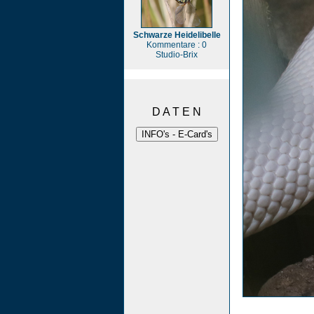
Schwarze Heidelibelle
Kommentare : 0
Studio-Brix
D A T E N