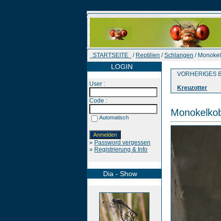
STARTSEITE
/
Reptilien
/
Schlangen
/ Monokel
LOGIN
VORHERIGES B
User :
Kreuzotter
Code :
Monokelko
Automatisch
»
Password vergessen
»
Registrierung & Info
Dia - Show