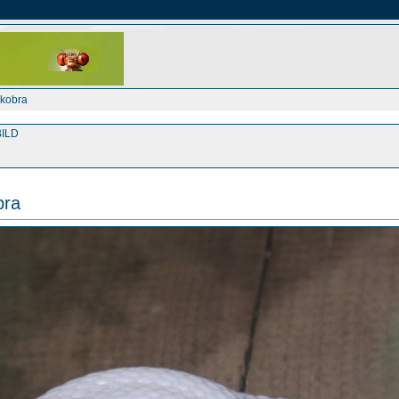
kobra
ILD
bra