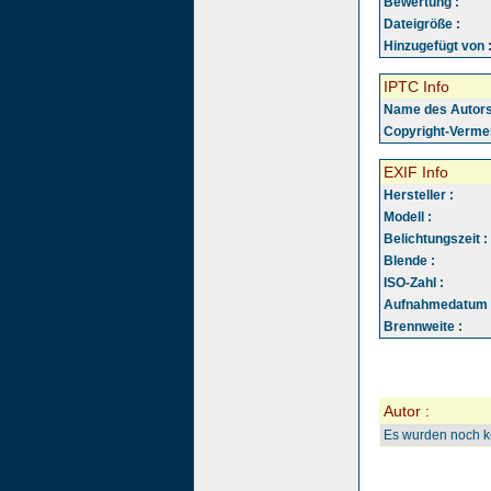
Bewertung :
Dateigröße :
Hinzugefügt von 
IPTC Info
Name des Autors
Copyright-Vermer
EXIF Info
Hersteller :
Modell :
Belichtungszeit :
Blende :
ISO-Zahl :
Aufnahmedatum 
Brennweite :
Autor :
Es wurden noch 