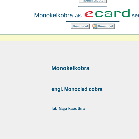
Monokelkobra
se
als
Monokelkobra
engl. Monocled cobra
lat. Naja kaouthia