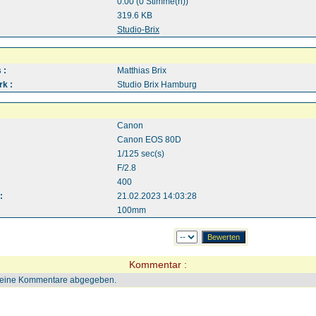
0.00 (0 Stimme(n))
319.6 KB
:
Studio-Brix
 :
Matthias Brix
k :
Studio Brix Hamburg
Canon
Canon EOS 80D
1/125 sec(s)
F/2.8
400
:
21.02.2023 14:03:28
100mm
Kommentar :
keine Kommentare abgegeben.