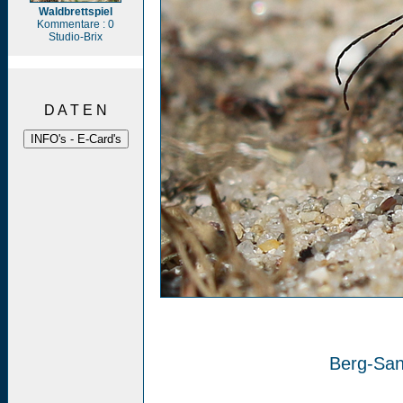
Waldbrettspiel
Kommentare : 0
Studio-Brix
D A T E N
Berg-San