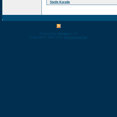
Steife Koralle
Powered by
4images
1.10
Copyright © 2002-2026
4homepages.de