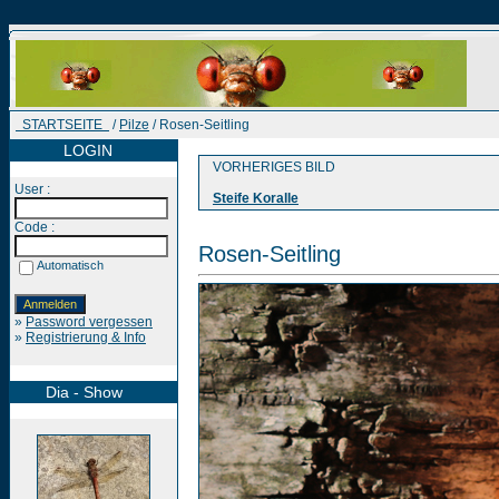
STARTSEITE
/
Pilze
/ Rosen-Seitling
LOGIN
VORHERIGES BILD
User :
Steife Koralle
Code :
Rosen-Seitling
Automatisch
»
Password vergessen
»
Registrierung & Info
Dia - Show