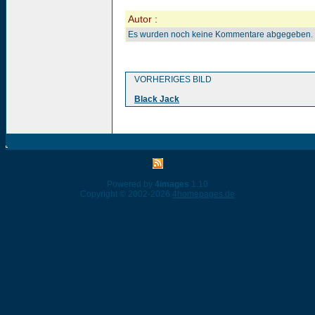
Autor :
Es wurden noch keine Kommentare abgegeben.
VORHERIGES BILD
Black Jack
Powered by
4images
1.10
Copyright © 2002-2026
4homepages.de