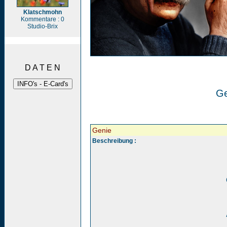
Klatschmohn
Kommentare : 0
Studio-Brix
D A T E N
Ge
Genie
Beschreibung :