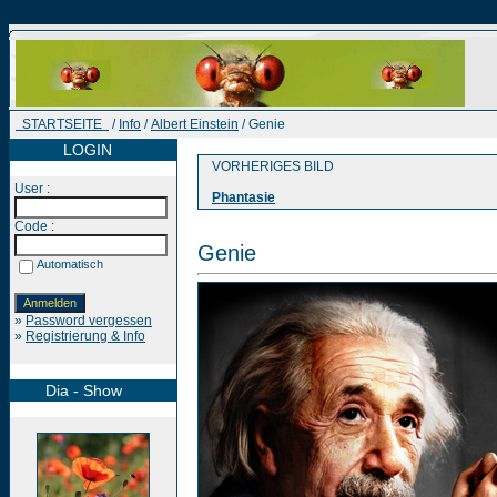
STARTSEITE
/
Info
/
Albert Einstein
/ Genie
LOGIN
VORHERIGES BILD
User :
Phantasie
Code :
Genie
Automatisch
»
Password vergessen
»
Registrierung & Info
Dia - Show