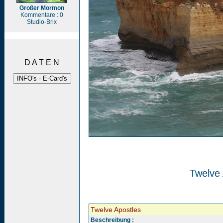
Großer Mormon
Kommentare : 0
Studio-Brix
D A T E N
Twelve 
Twelve Apostles
Beschreibung :