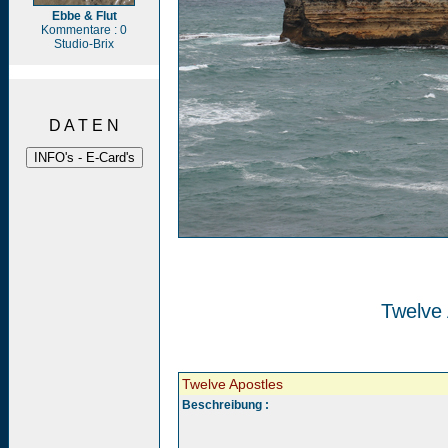
Ebbe & Flut
Kommentare : 0
Studio-Brix
D A T E N
Twelve 
Twelve Apostles
Beschreibung :