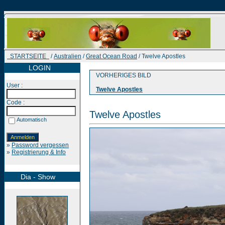
STARTSEITE
/
Australien
/
Great Ocean Road
/ Twelve Apostles
LOGIN
VORHERIGES BILD
User :
Twelve Apostles
Code :
Twelve Apostles
Automatisch
»
Password vergessen
»
Registrierung & Info
Dia - Show