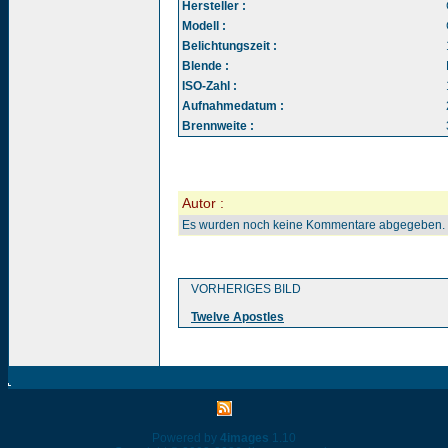
Hersteller :
Modell :
Belichtungszeit :
Blende :
ISO-Zahl :
Aufnahmedatum :
Brennweite :
Autor :
Es wurden noch keine Kommentare abgegeben.
VORHERIGES BILD
Twelve Apostles
Powered by
4images
1.10