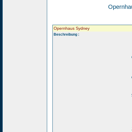
Opernha
Opernhaus Sydney
Beschreibung :