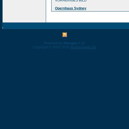
VORHERIGES BILD
Opernhaus Sydney
Powered by
4images
1.10
Copyright © 2002-2026
4homepages.de