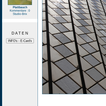
Plattbauch
Kommentare : 0
Studio-Brix
D A T E N