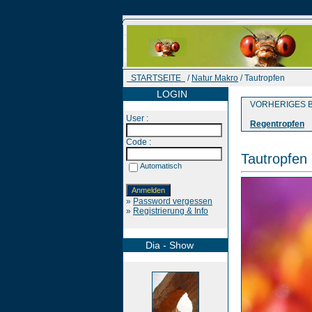
STARTSEITE
/
Natur Makro
/ Tautropfen
LOGIN
VORHERIGES B
User :
Regentropfen
Code :
Tautropfen
Automatisch
»
Password vergessen
»
Registrierung & Info
Dia - Show