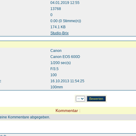
04.01.2019 12:55
13768
0
0.00 (0 Stimme(n))
174.1 KB
:
Studio-Brix
Canon
Canon EOS 600D
1/200 sec(s)
F/3.5
100
:
16.10.2013 11:54:25
100mm
Kommentar :
keine Kommentare abgegeben.