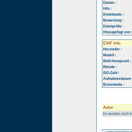
Datum :
Hits :
Downloads :
Bewertung :
Dateigröße :
Hinzugefügt von 
EXIF Info
Hersteller :
Modell :
Belichtungszeit :
Blende :
ISO-Zahl :
Aufnahmedatum 
Brennweite :
Autor :
Es wurden noch 