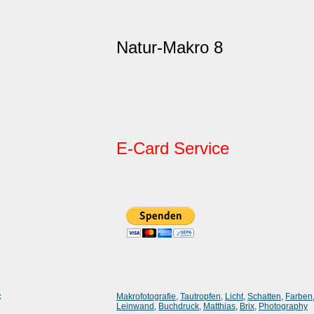
Natur-Makro 8
E-Card Service
:
Makrofotografie
,
Tautropfen
,
Licht
,
Schatten
,
Farben
Leinwand
,
Buchdruck
,
Matthias
,
Brix
,
Photography