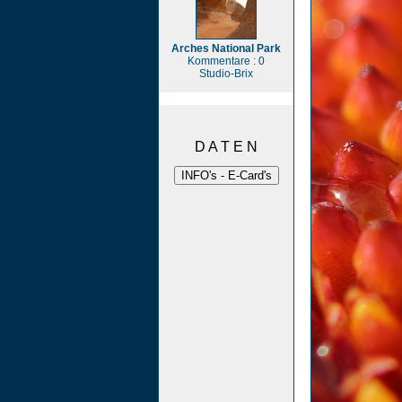
Arches National Park
Kommentare : 0
Studio-Brix
D A T E N