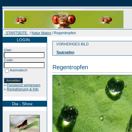
STARTSEITE
/
Natur Makro
/ Regentropfen
LOGIN
VORHERIGES BILD
User :
Tautropfen
Code :
Regentropfen
Automatisch
»
Password vergessen
»
Registrierung & Info
Dia - Show