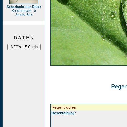
Scharlachroter-Ritter
Kommentare : 0
Studio-Brix
D A T E N
Regen
Regentropfen
Beschreibung :