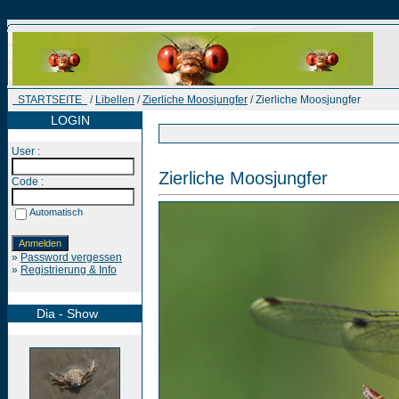
STARTSEITE
/
Libellen
/
Zierliche Moosjungfer
/ Zierliche Moosjungfer
LOGIN
User :
Zierliche Moosjungfer
Code :
Automatisch
»
Password vergessen
»
Registrierung & Info
Dia - Show