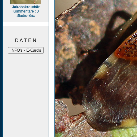
Jakobskrautbär
Kommentare : 0
Studio-Brix
D A T E N