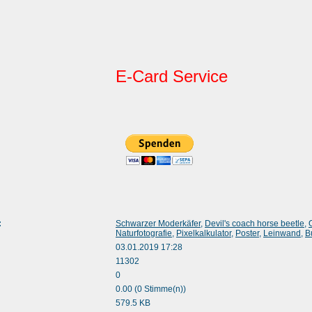
E-Card Service
:
Schwarzer Moderkäfer
,
Devil's coach horse beetle
,
Naturfotografie
,
Pixelkalkulator
,
Poster
,
Leinwand
,
B
03.01.2019 17:28
11302
0
0.00 (0 Stimme(n))
579.5 KB