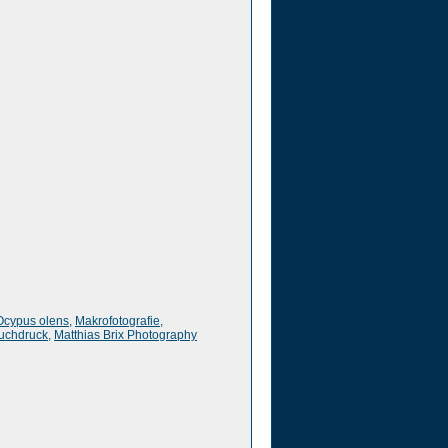
Ocypus olens
,
Makrofotografie
,
uchdruck
,
Matthias Brix Photography