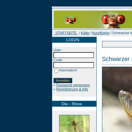
STARTSEITE
/
Käfer
/
Kurzflügler
/ Schwarzer 
LOGIN
User :
Schwarzer 
Code :
Automatisch
»
Password vergessen
»
Registrierung & Info
Dia - Show