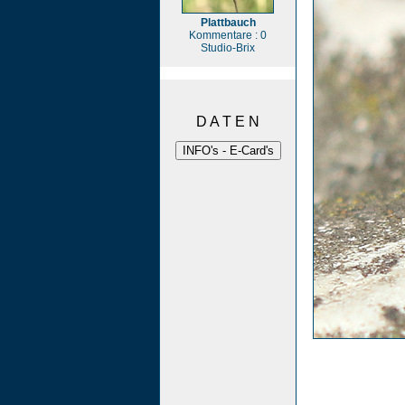
Plattbauch
Kommentare : 0
Studio-Brix
D A T E N