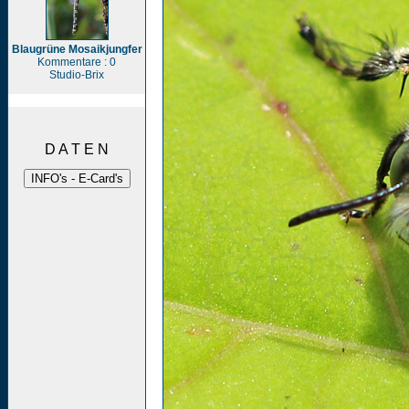
Blaugrüne Mosaikjungfer
Kommentare : 0
Studio-Brix
D A T E N