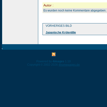
Autor :
Es wurden noch keine Kommentare abgegeben.
VORHERIGES BILD
Japanische Krötenlilie
Powered by
4images
1.10
Copyright © 2002-2026
4homepages.de