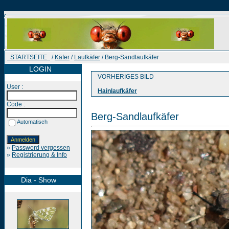
STARTSEITE
/
Käfer
/
Laufkäfer
/ Berg-Sandlaufkäfer
LOGIN
VORHERIGES BILD
User :
Hainlaufkäfer
Code :
Berg-Sandlaufkäfer
Automatisch
»
Password vergessen
»
Registrierung & Info
Dia - Show