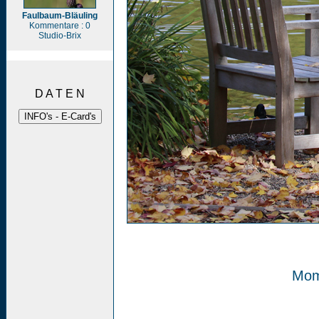
Faulbaum-Bläuling
Kommentare : 0
Studio-Brix
D A T E N
Mom