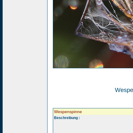
Wespe
Wespenspinne
Beschreibung :