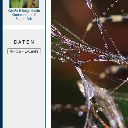
Große Königslibelle
Kommentare : 0
Studio-Brix
D A T E N