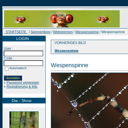
STARTSEITE
/
Spinnentiere
/
Webspinnen
/
Wespenspinne
/ Wespenspinne
LOGIN
VORHERIGES BILD
User :
Wespenspinne
Code :
Wespenspinne
Automatisch
»
Password vergessen
»
Registrierung & Info
Dia - Show