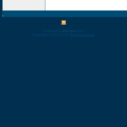
Powered by
4images
1.10
Copyright © 2002-2026
4homepages.de