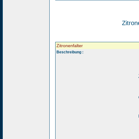
Zitron
Zitronenfalter
Beschreibung :