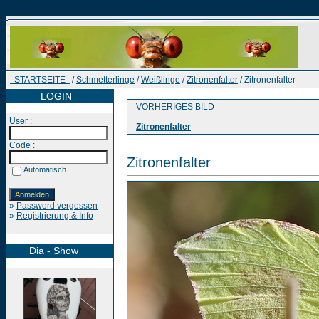
STARTSEITE
/
Schmetterlinge
/
Weißlinge
/
Zitronenfalter
/ Zitronenfalter
LOGIN
VORHERIGES BILD
User :
Zitronenfalter
Code :
Zitronenfalter
Automatisch
»
Password vergessen
»
Registrierung & Info
Dia - Show