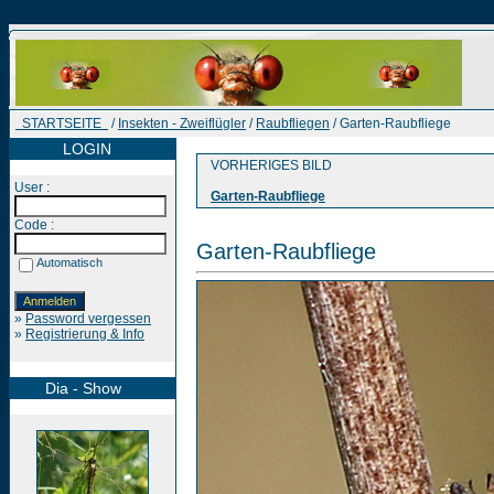
STARTSEITE
/
Insekten - Zweiflügler
/
Raubfliegen
/ Garten-Raubfliege
LOGIN
VORHERIGES BILD
User :
Garten-Raubfliege
Code :
Garten-Raubfliege
Automatisch
»
Password vergessen
»
Registrierung & Info
Dia - Show