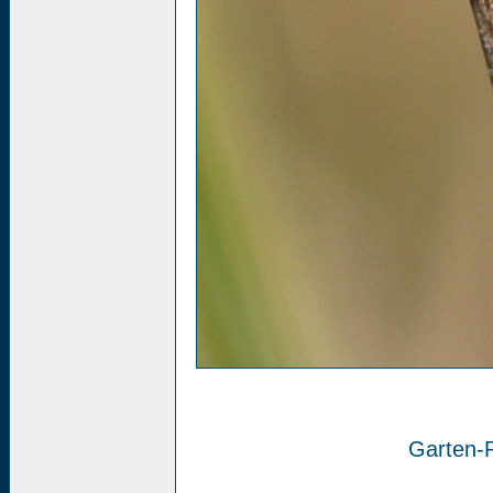
Garten-R