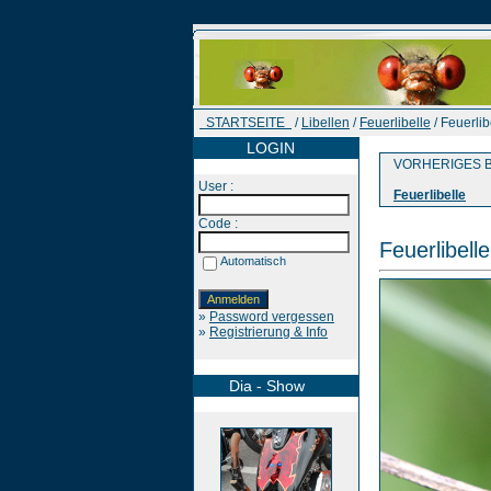
STARTSEITE
/
Libellen
/
Feuerlibelle
/ Feuerlib
LOGIN
VORHERIGES B
User :
Feuerlibelle
Code :
Feuerlibelle
Automatisch
»
Password vergessen
»
Registrierung & Info
Dia - Show