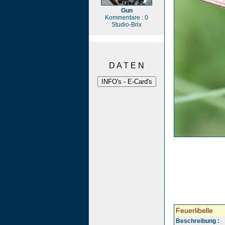
Gun
Kommentare : 0
Studio-Brix
D A T E N
Feuerlibelle
Beschreibung :