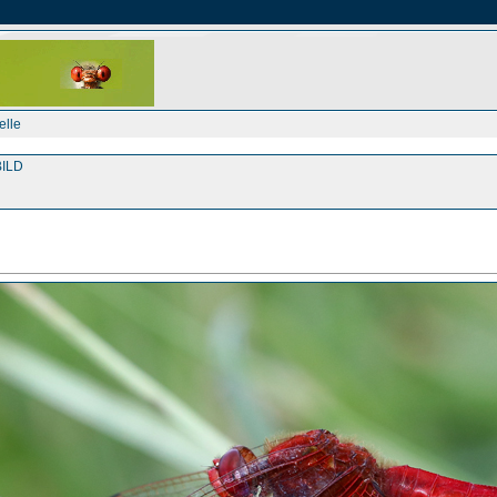
elle
ILD