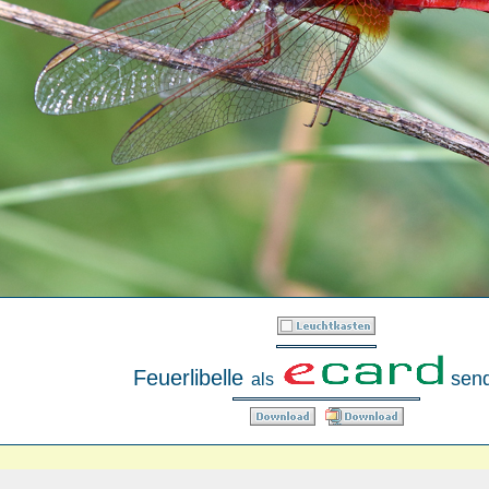
Feuerlibelle
sen
als