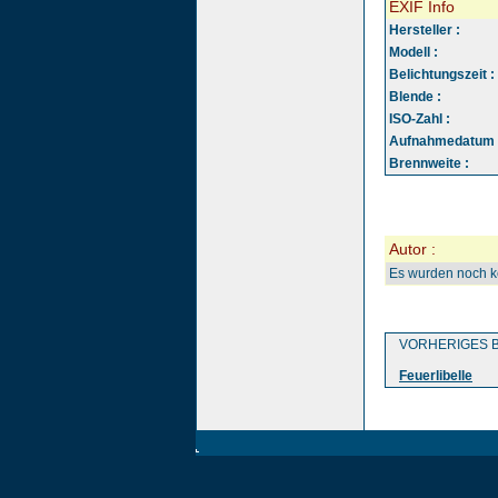
EXIF Info
Hersteller :
Modell :
Belichtungszeit :
Blende :
ISO-Zahl :
Aufnahmedatum 
Brennweite :
Autor :
Es wurden noch 
VORHERIGES B
Feuerlibelle