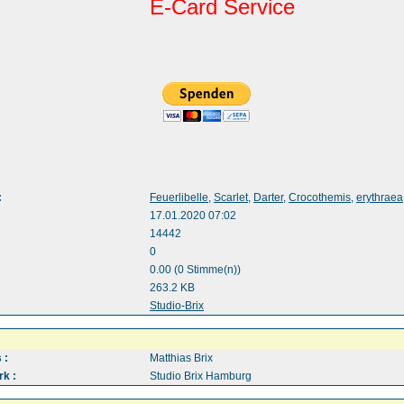
E-Card Service
:
Feuerlibelle
,
Scarlet
,
Darter
,
Crocothemis
,
erythraea
17.01.2020 07:02
14442
0
0.00 (0 Stimme(n))
263.2 KB
:
Studio-Brix
 :
Matthias Brix
k :
Studio Brix Hamburg