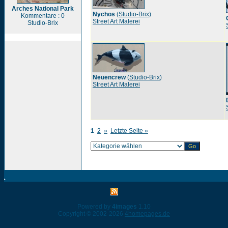
Arches National Park
Nychos
(
Studio-Brix
)
Kommentare : 0
Street Art Malerei
Studio-Brix
Neuencrew
(
Studio-Brix
)
Street Art Malerei
1
2
»
Letzte Seite »
Powered by
4images
1.10
Copyright © 2002-2026
4homepages.de