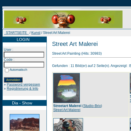
STARTSEITE
/
Kunst
/ Street Art Malerei
LOGIN
Street Art Malerei
User :
Street Art Painting (Hits: 30983)
Code :
Gefunden : 11 Bild(er) auf 2 Seite(n). Angezeigt : B
Automatisch
»
Password vergessen
»
Registrierung & Info
Dia - Show
Streetart Malerei
(
Studio-Brix
)
Street Art Malerei