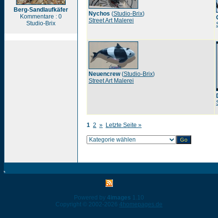
Berg-Sandlaufkäfer
Nychos
(
Studio-Brix
)
Kommentare : 0
Street Art Malerei
Studio-Brix
Neuencrew
(
Studio-Brix
)
Street Art Malerei
1
2
»
Letzte Seite »
Powered by
4images
1.10
Copyright © 2002-2026
4homepages.de