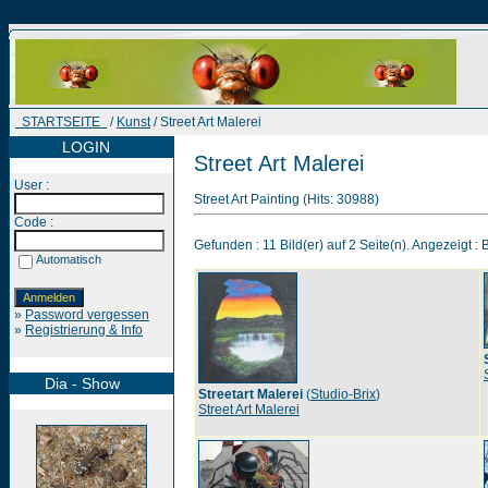
STARTSEITE
/
Kunst
/ Street Art Malerei
LOGIN
Street Art Malerei
User :
Street Art Painting (Hits: 30988)
Code :
Gefunden : 11 Bild(er) auf 2 Seite(n). Angezeigt : B
Automatisch
»
Password vergessen
»
Registrierung & Info
Dia - Show
Streetart Malerei
(
Studio-Brix
)
Street Art Malerei