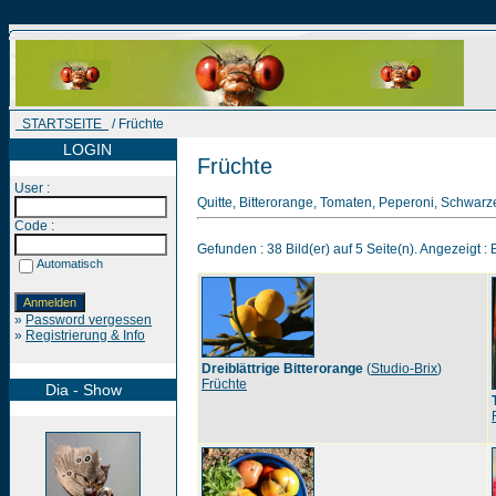
STARTSEITE
/ Früchte
LOGIN
Früchte
User :
Quitte, Bitterorange, Tomaten, Peperoni, Schwarz
Code :
Gefunden : 38 Bild(er) auf 5 Seite(n). Angezeigt : B
Automatisch
»
Password vergessen
»
Registrierung & Info
Dreiblättrige Bitterorange
(
Studio-Brix
)
Früchte
Dia - Show