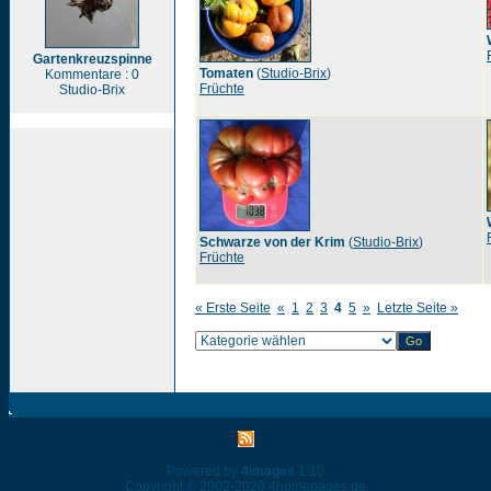
Gartenkreuzspinne
Tomaten
(
Studio-Brix
)
Kommentare : 0
Früchte
Studio-Brix
Schwarze von der Krim
(
Studio-Brix
)
Früchte
« Erste Seite
«
1
2
3
4
5
»
Letzte Seite »
Powered by
4images
1.10
Copyright © 2002-2026
4homepages.de