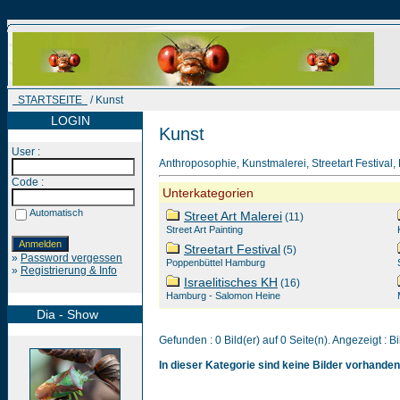
STARTSEITE
/ Kunst
LOGIN
Kunst
User :
Anthroposophie, Kunstmalerei, Streetart Festival, 
Code :
Unterkategorien
Automatisch
Street Art Malerei
(11)
Street Art Painting
Streetart Festival
(5)
»
Password vergessen
Poppenbüttel Hamburg
»
Registrierung & Info
Israelitisches KH
(16)
Hamburg - Salomon Heine
Dia - Show
Gefunden : 0 Bild(er) auf 0 Seite(n). Angezeigt : Bi
In dieser Kategorie sind keine Bilder vorhanden