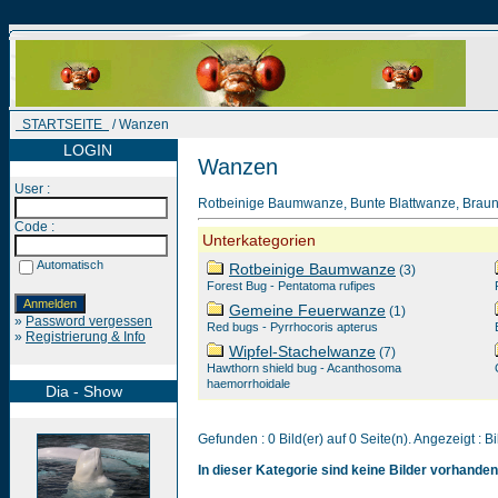
STARTSEITE
/ Wanzen
LOGIN
Wanzen
User :
Rotbeinige Baumwanze, Bunte Blattwanze, Braun
Code :
Unterkategorien
Automatisch
Rotbeinige Baumwanze
(3)
Forest Bug - Pentatoma rufipes
Gemeine Feuerwanze
(1)
»
Password vergessen
Red bugs - Pyrrhocoris apterus
»
Registrierung & Info
Wipfel-Stachelwanze
(7)
Hawthorn shield bug - Acanthosoma
haemorrhoidale
Dia - Show
Gefunden : 0 Bild(er) auf 0 Seite(n). Angezeigt : Bi
In dieser Kategorie sind keine Bilder vorhanden