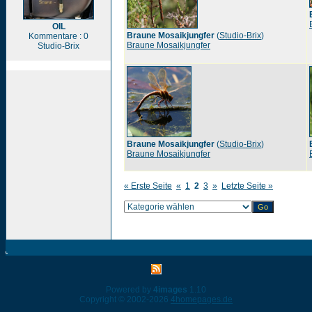
OIL
Braune Mosaikjungfer
(
Studio-Brix
)
Kommentare : 0
Braune Mosaikjungfer
Studio-Brix
Braune Mosaikjungfer
(
Studio-Brix
)
Braune Mosaikjungfer
« Erste Seite
«
1
2
3
»
Letzte Seite »
Powered by
4images
1.10
Copyright © 2002-2026
4homepages.de