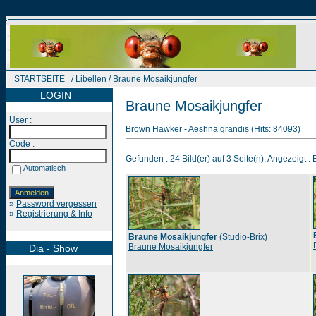
STARTSEITE
/
Libellen
/ Braune Mosaikjungfer
LOGIN
Braune Mosaikjungfer
User :
Brown Hawker - Aeshna grandis (Hits: 84093)
Code :
Gefunden : 24 Bild(er) auf 3 Seite(n). Angezeigt : B
Automatisch
»
Password vergessen
»
Registrierung & Info
Braune Mosaikjungfer
(
Studio-Brix
)
Braune Mosaikjungfer
Dia - Show