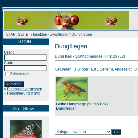
STARTSEITE
/
Insekten - Zweiflügler
/ Dungfliegen
LOGIN
Dungfliegen
User :
Dung flies - Scathophagidae (Hits: 29752)
Code :
Gefunden : 1 Bild(er) auf 1 Seite(n). Angezeigt : Bi
Automatisch
»
Password vergessen
»
Registrierung & Info
Gelbe Dungfliege
(
Studio-Brix
)
Dia - Show
Dungfliegen