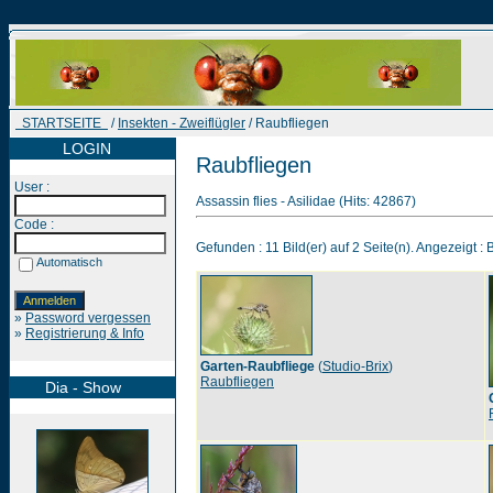
STARTSEITE
/
Insekten - Zweiflügler
/ Raubfliegen
LOGIN
Raubfliegen
User :
Assassin flies - Asilidae (Hits: 42867)
Code :
Gefunden : 11 Bild(er) auf 2 Seite(n). Angezeigt : B
Automatisch
»
Password vergessen
»
Registrierung & Info
Garten-Raubfliege
(
Studio-Brix
)
Raubfliegen
Dia - Show