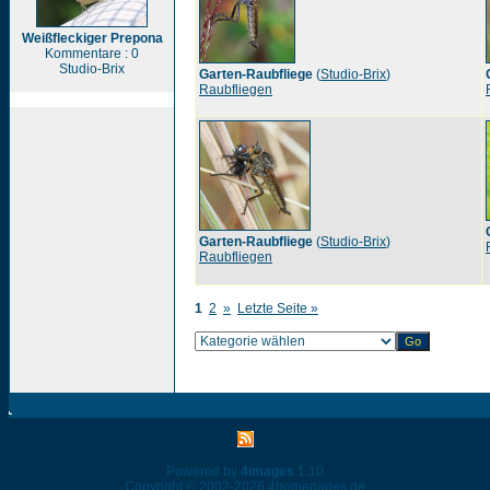
Weißfleckiger Prepona
Kommentare : 0
Studio-Brix
Garten-Raubfliege
(
Studio-Brix
)
Raubfliegen
Garten-Raubfliege
(
Studio-Brix
)
Raubfliegen
1
2
»
Letzte Seite »
Powered by
4images
1.10
Copyright © 2002-2026
4homepages.de