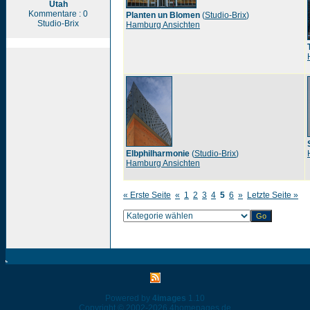
Utah
Kommentare : 0
Planten un Blomen
(
Studio-Brix
)
Studio-Brix
Hamburg Ansichten
Elbphilharmonie
(
Studio-Brix
)
Hamburg Ansichten
« Erste Seite
«
1
2
3
4
5
6
»
Letzte Seite »
Powered by
4images
1.10
Copyright © 2002-2026
4homepages.de