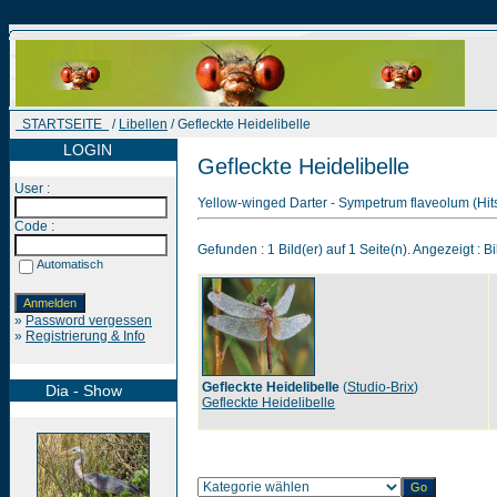
STARTSEITE
/
Libellen
/ Gefleckte Heidelibelle
LOGIN
Gefleckte Heidelibelle
User :
Yellow-winged Darter - Sympetrum flaveolum (Hit
Code :
Gefunden : 1 Bild(er) auf 1 Seite(n). Angezeigt : Bi
Automatisch
»
Password vergessen
»
Registrierung & Info
Gefleckte Heidelibelle
(
Studio-Brix
)
Dia - Show
Gefleckte Heidelibelle