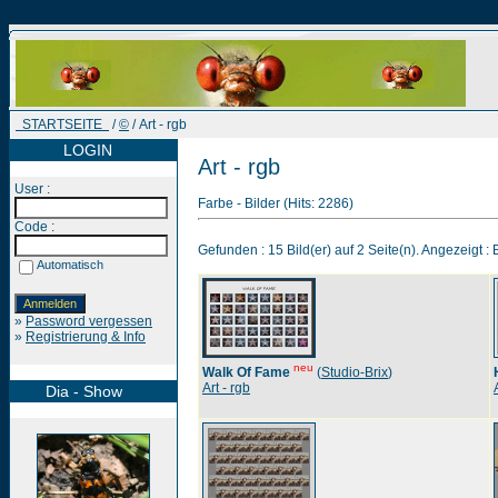
STARTSEITE
/
©
/ Art - rgb
LOGIN
Art - rgb
User :
Farbe - Bilder (Hits: 2286)
Code :
Gefunden : 15 Bild(er) auf 2 Seite(n). Angezeigt : B
Automatisch
»
Password vergessen
»
Registrierung & Info
neu
Walk Of Fame
(
Studio-Brix
)
Art - rgb
Dia - Show