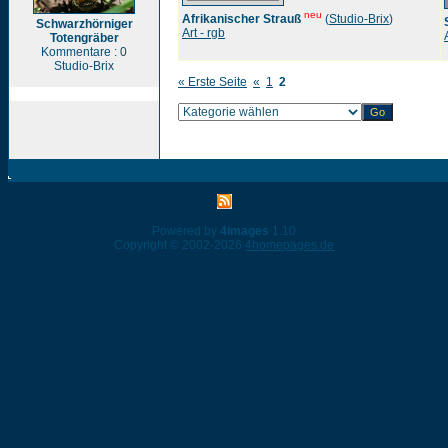
neu
Afrikanischer Strauß
(
Studio-Brix
)
Schwarzhörniger
Art - rgb
Totengräber
Kommentare : 0
Studio-Brix
« Erste Seite
«
1
2
Powered by
4images
1.10
Copyright © 2002-2026
4homepages.de