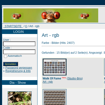
STARTSEITE
/
©
/ Art - rgb
LOGIN
Art - rgb
User :
Farbe - Bilder (Hits: 2407)
Code :
Gefunden : 15 Bild(er) auf 2 Seite(n). Angezeigt : B
Automatisch
»
Password vergessen
»
Registrierung & Info
neu
Walk Of Fame
(
Studio-Brix
)
Art - rgb
Dia - Show