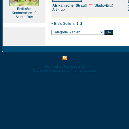
neu
Afrikanischer Strauß
(
Studio-Brix
)
Erdkröte
Art - rgb
Kommentare : 0
Studio-Brix
« Erste Seite
«
1
2
Powered by
4images
1.10
Copyright © 2002-2026
4homepages.de