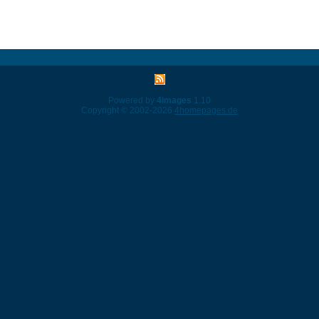
Powered by
4images
1.10
Copyright © 2002-2026
4homepages.de