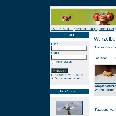
STARTSEITE
/
Schmetterlinge
/
Nachtfalter
/
LOGIN
Wurzelbo
User :
Swift moths - He
Code :
Gefunden : 1 Bil
Automatisch
»
Password vergessen
»
Registrierung & Info
Ampfer-Wurze
Wurzelbohrer
Dia - Show