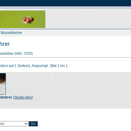
 Wurzelbohrer
hrer
pialidae (Hits: 7320)
d(er) auf 1 Seite(n). Angezeigt : Bild 1 bis 1.
lbohrer
(
Studio-Brix
)